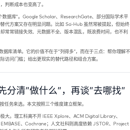
了，判断成本也变高了。
。Google Scholar、ResearchGate、部分国际学术平
代方案又存在明显问题。比如 Sci-Hub 虽然常被提起，但始终
，却常常链接失效、元数据不全、版本混乱，既浪费时间，也不利
的数据库清单。它的价值不在于”列得多”，而在于三点：帮你理解
实际访问门槛；给出更现实的替代路径和组合方案。
分清”做什么”，再谈”去哪找”
该按任务来选。本文按照三个维度建立框架。
科离不开 IEEE Xplore、ACM Digital Library、
d、EMBASE、Cochrane；人文社科则高度依赖 JSTOR、Project