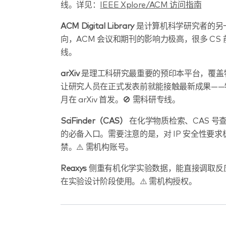
线。详见：
IEEE Xplore/ACM 访问指南
ACM Digital Library
是计算机科学研究者的另
向，ACM 会议和期刊的影响力极高，很多 CS
线。
arXiv
是理工科研究最重要的预印本平台，覆盖
让研究人员在正式发表前就能接触最新成果——特别是
月在 arXiv 首发。🚫 需科研专线。
SciFinder（CAS）
在化学物质检索、CAS 
的必备入口。需要注意的是，对 IP 安全性要
禁。⚠️ 需机构账号。
Reaxys
侧重有机化学实验数据，能直接调取反
在实验设计阶段使用。⚠️ 需机构授权。