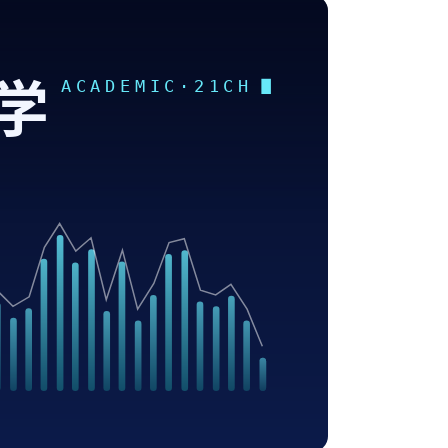
学
ACADEMIC·21CH