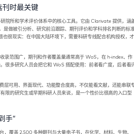
选刊时最关键
院所和学术评价体系中的核心工具。它由 Clarivate 提供，涵
心引文索引，是做被引分析、研究前沿跟踪、期刊评价和学科排名判断的标
的问题也很现实：在中国大陆环境下，需要科研专线配合机构授权，
库，收录范围广，期刊和作者覆盖量通常高于 WoS，在 h-index、作
。很多研究人员会把它和 WoS 搭配使用：前者看广度，后者看
费层可用、界面现代、功能整合度高，不仅能看文献，还能串联
算有限的研究生或早期科研人员来说，是一个性价比很高的入口型
到手”
全文平台，覆盖 2,500 多种期刊与大量电子书，在化学、材料、生物、