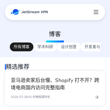
功能特色
博客
军规加密协议
什么是 VPN
所有博客
学术科研
设计创意
开发者与 AI
隐私保护
多平台支持
精选推荐
速度与性能
安全性与可靠
亚马逊卖家后台慢、Shopify 打不开？跨
企业与跨境
境电商国内访问完整指南
2026-07-28
10 分钟阅读时长