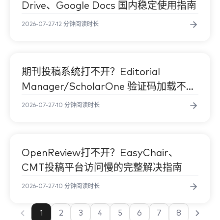
Drive、Google Docs 国内稳定使用指南
不开？edX
2026-07-27
12 分钟阅读时长
与海外导师协
期刊投稿系统打不开？Editorial
学术科研
Slack 国内连
Manager/ScholarOne 验证码加载不出
、Google D
完整解决指南
2026-07-27
10 分钟阅读时长
打不开？远程
期刊投稿系统打
OpenReview打不开？EasyChair、
学术科研
CMT投稿平台访问慢的完整解决指南
rial Manag
2026-07-27
10 分钟阅读时长
1
2
3
4
5
6
7
8