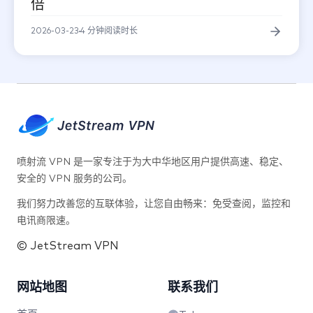
倍
顿的终极解
DESIGN·59CH
2026-03-23
4 分钟阅读时长
Pinterest
Eagle 素
不出来完美解
喷射流 VPN 是一家专注于为大中华地区用户提供高速、稳定、
安全的 VPN 服务的公司。
我们努力改善您的互联体验，让您自由畅来：免受查阅，监控和
太慢？如何提
电讯商限速。
© JetStream VPN
网站地图
联系我们