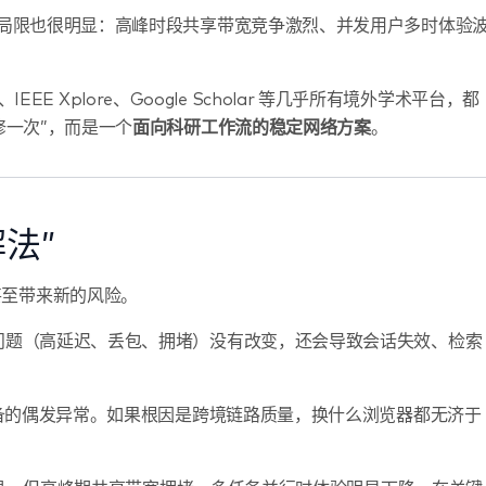
实际局限也很明显：高峰时段共享带宽竞争激烈、并发用户多时体验
、IEEE Xplore、Google Scholar 等几乎所有境外学术平台，都
修一次”，而是一个
面向科研工作流的稳定网络方案
。
法”
甚至带来新的风险。
问题（高延迟、丢包、拥堵）没有改变，还会导致会话失效、检索
备的偶发异常。如果根因是跨境链路质量，换什么浏览器都无济于