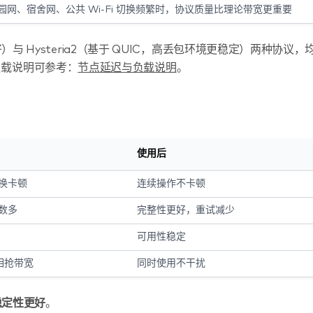
园网、宿舍网、公共 Wi-Fi 切换频繁时，协议质量比理论带宽更重要
性好）与 Hysteria2（基于 QUIC，高丢包环境更稳定）两种协议，
负载说明可参考：
节点延迟与负载说明
。
使用后
换卡顿
连续操作不卡顿
数多
完整性更好，重试减少
可用性稳定
互相抢带宽
同时使用不干扰
议稳定性更好
。