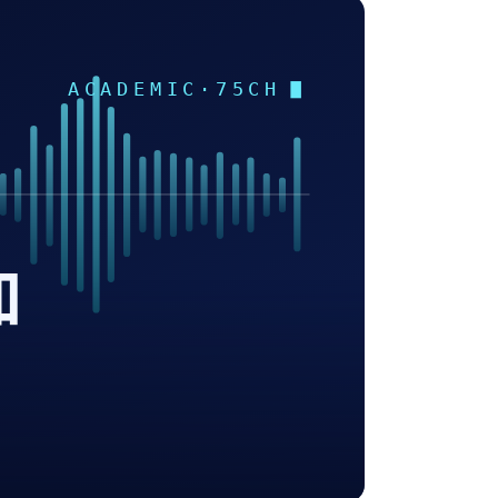
ACADEMIC·75CH
加