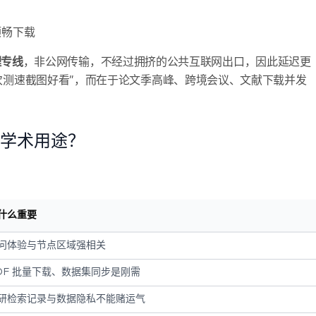
顺畅下载
理专线
，非公网传输，不经过拥挤的公共互联网出口，因此延迟更
次测速截图好看”，而在于论文季高峰、跨境会议、文献下载并发
合学术用途？
什么重要
问体验与节点区域强相关
DF 批量下载、数据集同步是刚需
研检索记录与数据隐私不能赌运气